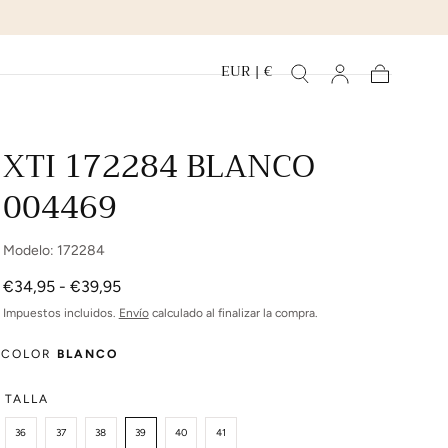
EUR | €
Carrito
XTI 172284 BLANCO
004469
Modelo: 172284
Precio
Precio
€34,95
-
€39,95
mínimo
máximo
Impuestos incluidos.
Envío
calculado al finalizar la compra.
COLOR
BLANCO
TALLA
36
37
38
39
40
41