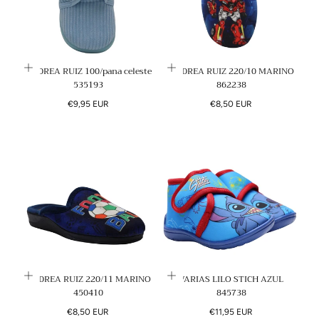
ANDREA RUIZ 100/pana celeste
ANDREA RUIZ 220/10 MARINO
535193
862238
Precio
Precio
€9,95 EUR
€8,50 EUR
regular
regular
ANDREA RUIZ 220/11 MARINO
VARIAS LILO STICH AZUL
450410
845738
Precio
Precio
€8,50 EUR
€11,95 EUR