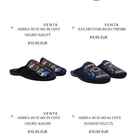
N
:
VENTA
VENTA
ANDREA RUIZ 60/36 CDTE
VARIAS HP15740 ROJO 790586
NEGRO 926277
Precio
€9,95 EUR
Precio
regular
€10,95 EUR
regular
VENTA
ANDREA RUIZ 60/39 CDTE
ANDREA RUIZ 60/42 CDTE
NEGRO 420180
MARINO 052735
Precio
Precio
€10,95 EUR
€10,95 EUR