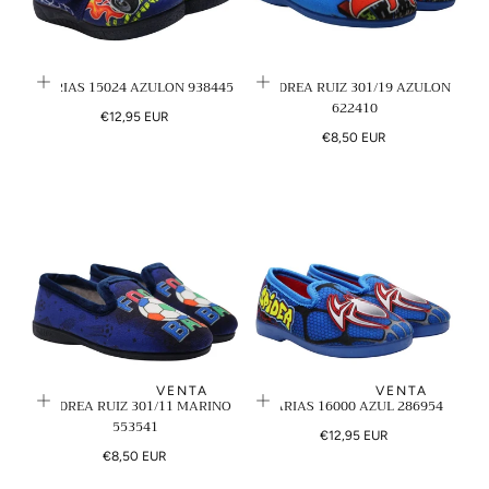
VARIAS 15024 AZULON 938445
ANDREA RUIZ 301/19 AZULON
622410
Precio
€12,95 EUR
regular
Precio
€8,50 EUR
regular
VENTA
VENTA
ANDREA RUIZ 301/11 MARINO
VARIAS 16000 AZUL 286954
553541
Precio
€12,95 EUR
Precio
regular
€8,50 EUR
regular