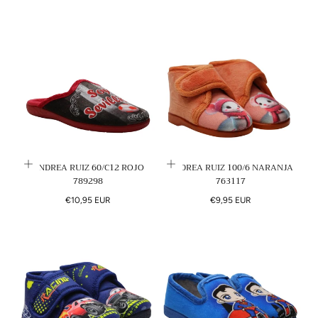
regular
regular
ANDREA RUIZ 60/C12 ROJO
ANDREA RUIZ 100/6 NARANJA
789298
763117
Precio
Precio
€10,95 EUR
€9,95 EUR
regular
regular