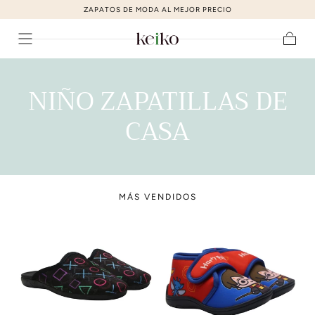
ZAPATOS DE MODA AL MEJOR PRECIO
ir al contenido
Carrito
C
NIÑO ZAPATILLAS DE
O
CASA
L
E
MÁS VENDIDOS
C
C
I
Ó