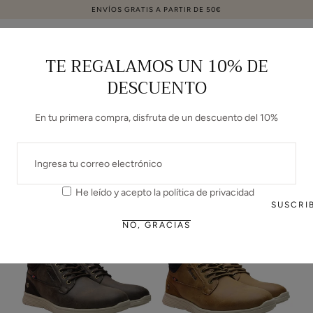
ENVÍOS GRATIS A PARTIR DE 50€
ir al contenido
Carrito
TE REGALAMOS UN 10% DE
DESCUENTO
C
HOMBRE
O
BOTAS/BOTINES
En tu primera compra, disfruta de un descuento del 10%
L
CORREO
ELECTRÓNICO
E
He leído y acepto la
política de privacidad
CARACTERÍSTICAS
C
SUSCRI
NO, GRACIAS
C
I
Ó