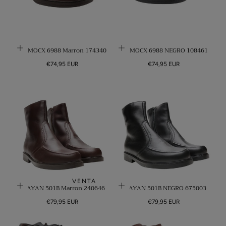
PRIMOCX 6988 Marron 174340
PRIMOCX 6988 NEGRO 108461
Precio
Precio
€74,95 EUR
€74,95 EUR
regular
regular
VENTA
CLAYAN 501B Marron 240646
CLAYAN 501B NEGRO 675003
Precio
Precio
€79,95 EUR
€79,95 EUR
regular
regular