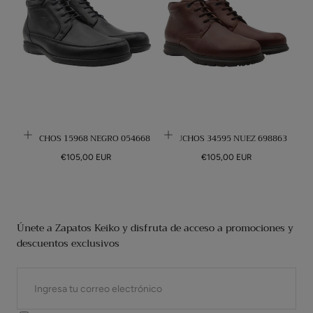
FLUCHOS 15968 NEGRO 054668
FLUCHOS 34595 NUEZ 698863
Precio
Precio
€105,00 EUR
€105,00 EUR
regular
regular
Únete a Zapatos Keiko y disfruta de acceso a promociones y
descuentos exclusivos
CORREO
ELECTRÓNICO