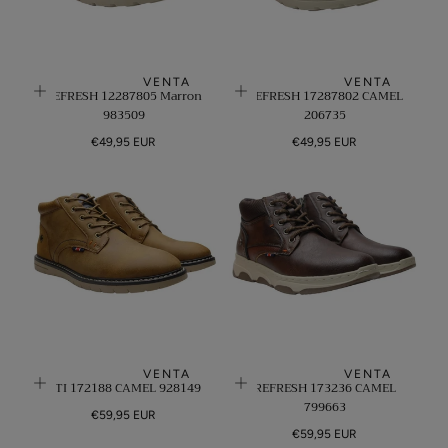
N
:
VENTA
VENTA
REFRESH 12287805 Marron
REFRESH 17287802 CAMEL
983509
206735
Precio
Precio
€49,95 EUR
€49,95 EUR
regular
regular
VENTA
VENTA
XTI 172188 CAMEL 928149
REFRESH 173236 CAMEL
799663
Precio
€59,95 EUR
regular
Precio
€59,95 EUR