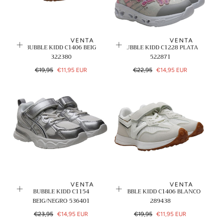
N
:
VENTA
VENTA
BUBBLE KIDD C1406 BEIG
BUBBLE KIDD C1228 PLATA
322380
522871
Precio
Precio
Precio
Precio
€19,95
€11,95 EUR
€22,95
€14,95 EUR
regular
de
regular
de
venta
venta
VENTA
VENTA
BUBBLE KIDD C1154
BUBBLE KIDD C1406 BLANCO
BEIG/NEGRO 536401
289438
Precio
Precio
Precio
Precio
€23,95
€14,95 EUR
€19,95
€11,95 EUR