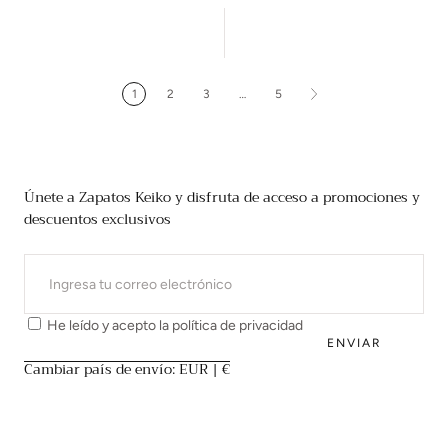
venta
venta
1
2
3
…
5
Únete a Zapatos Keiko y disfruta de acceso a promociones y
descuentos exclusivos
CORREO
ELECTRÓNICO
He leído y acepto la
política de privacidad
ENVIAR
Cambiar país de envío: EUR | €