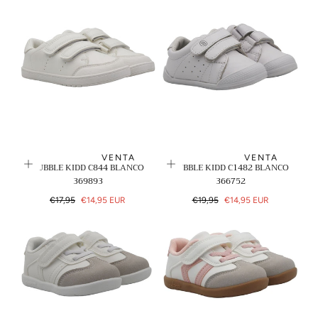
regular
de
regular
de
venta
venta
VENTA
VENTA
BUBBLE KIDD C844 BLANCO
BUBBLE KIDD C1482 BLANCO
369893
366752
Precio
Precio
Precio
Precio
€17,95
€14,95 EUR
€19,95
€14,95 EUR
regular
de
regular
de
venta
venta