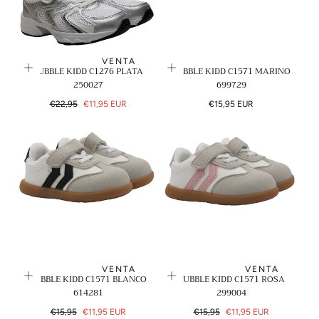
VENTA
BUBBLE KIDD C1276 PLATA
BUBBLE KIDD C1571 MARINO
250027
699729
Precio
Precio
Precio
€22,95
€11,95 EUR
€15,95 EUR
regular
de
regular
venta
VENTA
VENTA
BUBBLE KIDD C1571 BLANCO
BUBBLE KIDD C1571 ROSA
614281
299004
Precio
Precio
Precio
Precio
€15,95
€11,95 EUR
€15,95
€11,95 EUR