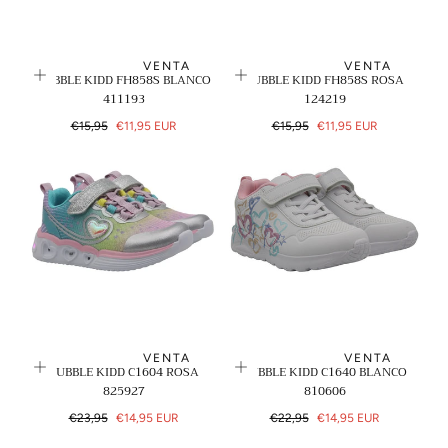
VENTA
VENTA
BUBBLE KIDD FH858S BLANCO
BUBBLE KIDD FH858S ROSA
411193
124219
Precio
Precio
Precio
Precio
€15,95
€11,95 EUR
€15,95
€11,95 EUR
regular
de
regular
de
venta
venta
VENTA
VENTA
BUBBLE KIDD C1604 ROSA
BUBBLE KIDD C1640 BLANCO
825927
810606
Precio
Precio
Precio
Precio
€23,95
€14,95 EUR
€22,95
€14,95 EUR
regular
de
regular
de