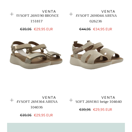
N
VENTA
VENTA
MYSOFT 26M190 BRONCE
MYSOFT 26M044 ARENA
:
151817
026236
Precio
Precio
Precio
Precio
€39,95
€29,95 EUR
€44,95
€34,95 EUR
regular
de
regular
de
venta
venta
VENTA
VENTA
MYSOFT 26M364 ARENA
MYSOFT 26M361 beige 104640
104036
Precio
Precio
€39,95
€29,95 EUR
Precio
Precio
regular
de
€39,95
€29,95 EUR
regular
de
venta
venta