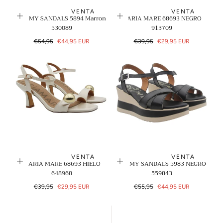
VENTA
VENTA
OH! MY SANDALS 5894 Marron
MARIA MARE 68693 NEGRO
530089
913709
Precio
Precio
Precio
Precio
€54,95
€44,95 EUR
€39,95
€29,95 EUR
regular
de
regular
de
venta
venta
VENTA
VENTA
MARIA MARE 68693 HIELO
OH! MY SANDALS 5983 NEGRO
648968
559843
Precio
Precio
Precio
Precio
€39,95
€29,95 EUR
€55,95
€44,95 EUR
regular
de
regular
de
venta
venta