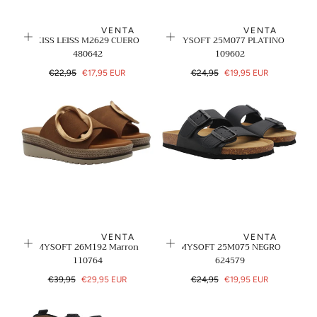
VENTA
VENTA
KISS LEISS M2629 CUERO
MYSOFT 25M077 PLATINO
480642
109602
Precio
Precio
Precio
Precio
€22,95
€17,95 EUR
€24,95
€19,95 EUR
regular
de
regular
de
venta
venta
VENTA
VENTA
MYSOFT 26M192 Marron
MYSOFT 25M075 NEGRO
110764
624579
Precio
Precio
Precio
Precio
€39,95
€29,95 EUR
€24,95
€19,95 EUR
regular
de
regular
de
venta
venta