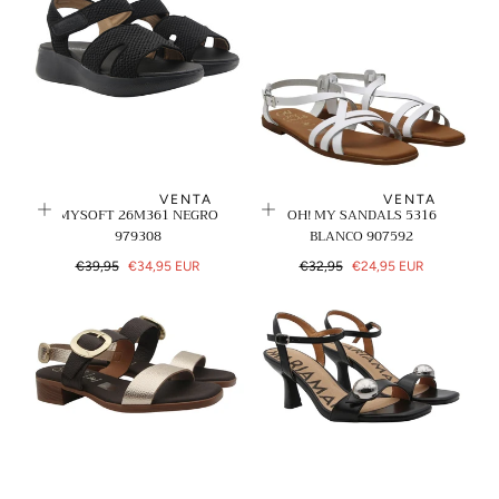
VENTA
VENTA
MYSOFT 26M361 NEGRO
OH! MY SANDALS 5316
979308
BLANCO 907592
Precio
Precio
Precio
Precio
€39,95
€34,95 EUR
€32,95
€24,95 EUR
regular
de
regular
de
venta
venta