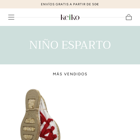
ENVÍOS GRATIS A PARTIR DE 50€
ir al contenido
Carrito
C
NIÑO ESPARTO
O
L
MÁS VENDIDOS
E
C
C
I
Ó