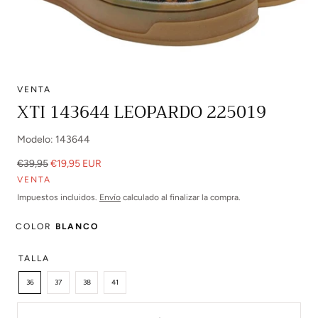
VENTA
Abrir
XTI 143644 LEOPARDO 225019
multimedia
0
Modelo: 143644
en
modal
Precio
Precio
€39,95
€19,95 EUR
regular
de
VENTA
venta
Impuestos incluidos.
Envío
calculado al finalizar la compra.
COLOR
BLANCO
TALLA
36
37
38
41
Cantidad: