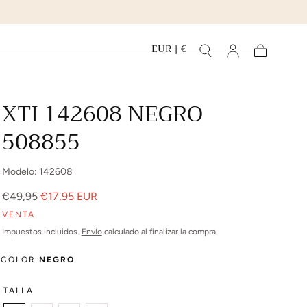
EUR | €
Carrito
XTI 142608 NEGRO
508855
Modelo: 142608
Precio
Precio
€49,95
€17,95 EUR
regular
de
VENTA
venta
Impuestos incluidos.
Envío
calculado al finalizar la compra.
COLOR
NEGRO
TALLA