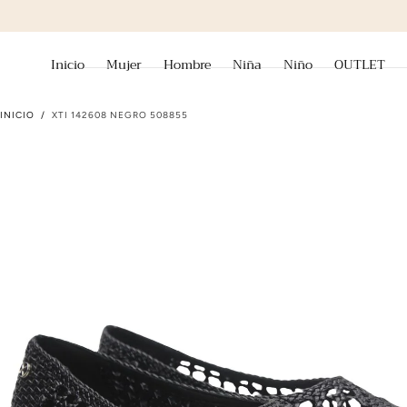
ir al contenido
Inicio
Mujer
Hombre
Niña
Niño
OUTLET
INICIO
/
XTI 142608 NEGRO 508855