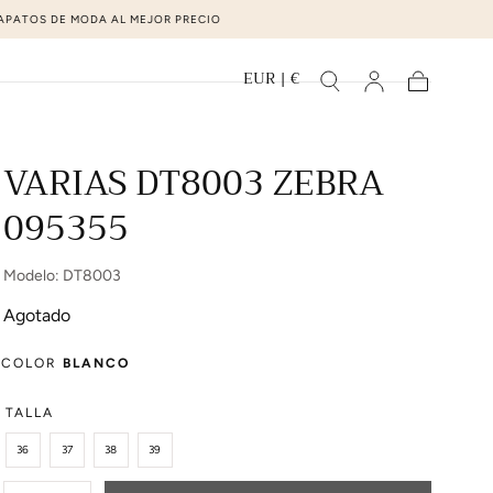
EUR | €
Carrito
VARIAS DT8003 ZEBRA
095355
Modelo: DT8003
Agotado
COLOR
BLANCO
TALLA
36
37
38
39