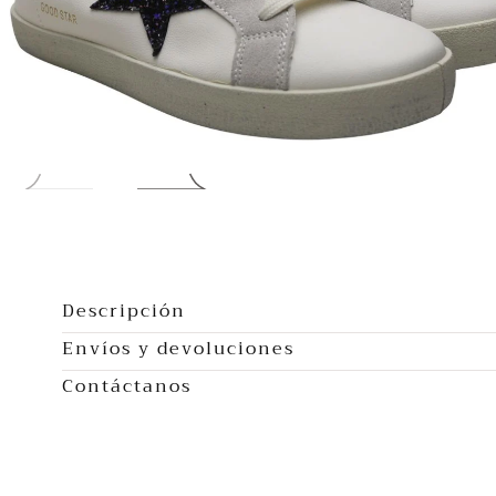
Abrir
multimedia
0
Descripción
en
Envíos y devoluciones
modal
Contáctanos