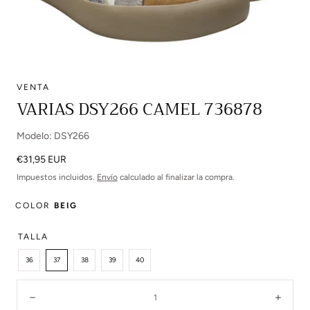
VENTA
Abrir
VARIAS DSY266 CAMEL 736878
multimedia
0
Modelo: DSY266
en
modal
Precio
€31,95 EUR
regular
Impuestos incluidos.
Envío
calculado al finalizar la compra.
COLOR
BEIG
TALLA
36
37
38
39
40
Cantidad:
Disminuir
Aume