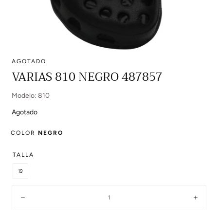
AGOTADO
Abrir
VARIAS 810 NEGRO 487857
multimedia
0
Modelo: 810
en
modal
Agotado
COLOR
NEGRO
TALLA
19
Cantidad:
Disminuir
Aume