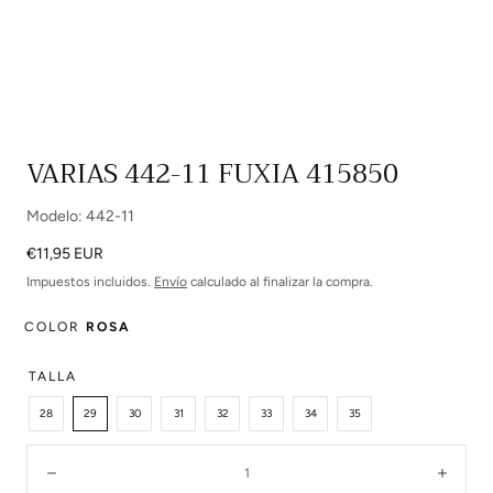
Abrir
VARIAS 442-11 FUXIA 415850
multimedia
0
Modelo: 442-11
en
modal
Precio
€11,95 EUR
regular
Impuestos incluidos.
Envío
calculado al finalizar la compra.
COLOR
ROSA
TALLA
28
29
30
31
32
33
34
35
Cantidad:
Disminuir
Aume