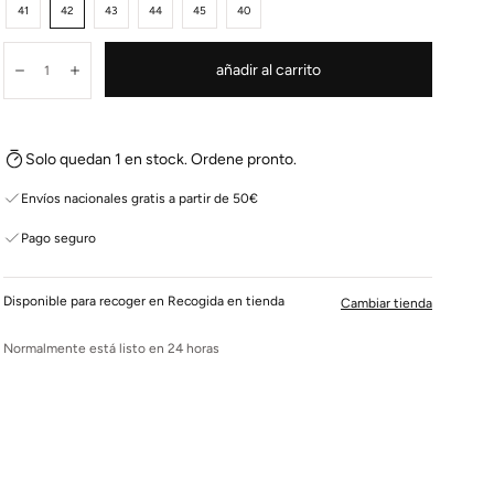
41
42
43
44
45
40
Cantidad:
añadir al carrito
Disminuir
Aumentar
Solo quedan 1 en stock. Ordene pronto.
Envíos nacionales gratis a partir de 50€
Pago seguro
Disponible para recoger en Recogida en tienda
Cambiar tienda
Normalmente está listo en 24 horas