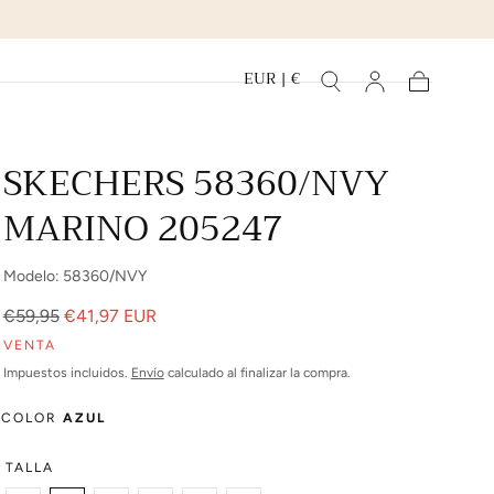
EUR | €
Carrito
SKECHERS 58360/NVY
MARINO 205247
Modelo: 58360/NVY
Precio
Precio
€59,95
€41,97 EUR
regular
de
VENTA
venta
Impuestos incluidos.
Envío
calculado al finalizar la compra.
COLOR
AZUL
TALLA