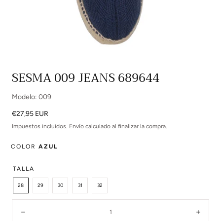
Abrir
SESMA 009 JEANS 689644
multimedia
0
Modelo: 009
en
modal
Precio
€27,95 EUR
regular
Impuestos incluidos.
Envío
calculado al finalizar la compra.
COLOR
AZUL
TALLA
28
29
30
31
32
Cantidad:
Disminuir
Aume