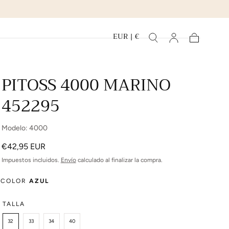
EUR | €
Carrito
PITOSS 4000 MARINO
452295
Modelo: 4000
Precio
€42,95 EUR
regular
Impuestos incluidos.
Envío
calculado al finalizar la compra.
COLOR
AZUL
TALLA
32
33
34
40