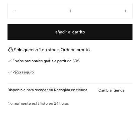
Cantidad:
Disminuir
Aume
añadir al carrito
Solo quedan 1 en stock. Ordene pronto.
Envíos nacionales gratis a partir de 50€
Pago seguro
Disponible para recoger en Recogida en tienda
Cambiar tienda
Normalmente está listo en 24 horas