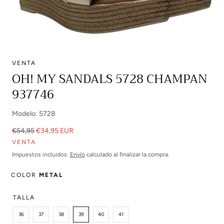
VENTA
Abrir
OH! MY SANDALS 5728 CHAMPAN
multimedia
937746
0
en
modal
Modelo: 5728
Precio
Precio
€54,95
€34,95 EUR
regular
de
VENTA
venta
Impuestos incluidos.
Envío
calculado al finalizar la compra.
COLOR
METAL
TALLA
36
37
38
39
40
41