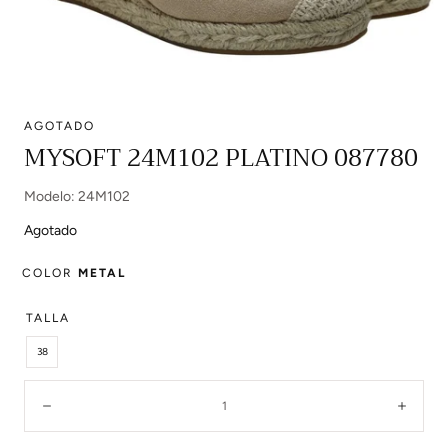
AGOTADO
Abrir
MYSOFT 24M102 PLATINO 087780
multimedia
0
Modelo: 24M102
en
modal
Agotado
COLOR
METAL
TALLA
38
Cantidad:
Disminuir
Aume