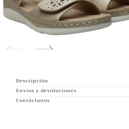
Abrir
multimedia
0
Descripción
en
Envíos y devoluciones
modal
Contáctanos