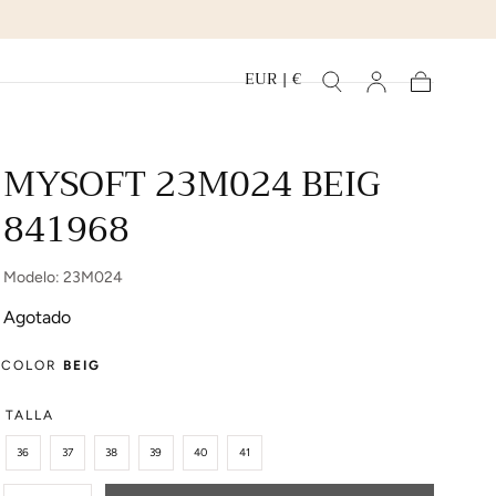
EUR | €
Carrito
MYSOFT 23M024 BEIG
841968
Modelo: 23M024
Agotado
COLOR
BEIG
TALLA
36
37
38
39
40
41