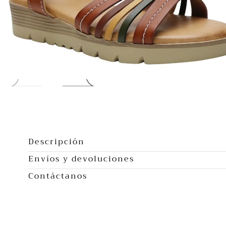
Abrir
multimedia
0
Descripción
en
Envíos y devoluciones
modal
Contáctanos