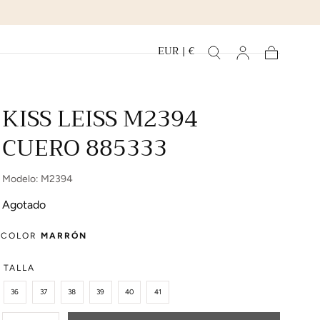
EUR | €
Carrito
KISS LEISS M2394
CUERO 885333
Modelo: M2394
Agotado
COLOR
MARRÓN
TALLA
36
37
38
39
40
41