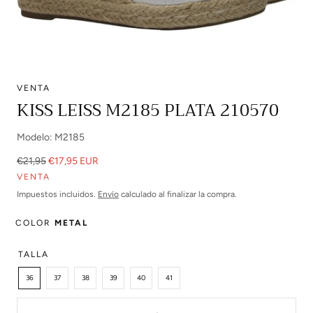
VENTA
Abrir
KISS LEISS M2185 PLATA 210570
multimedia
0
Modelo: M2185
en
modal
Precio
Precio
€21,95
€17,95 EUR
regular
de
VENTA
venta
Impuestos incluidos.
Envío
calculado al finalizar la compra.
COLOR
METAL
TALLA
36
37
38
39
40
41
Cantidad: