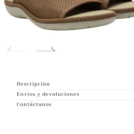
Abrir
multimedia
0
Descripción
en
Envíos y devoluciones
modal
Contáctanos