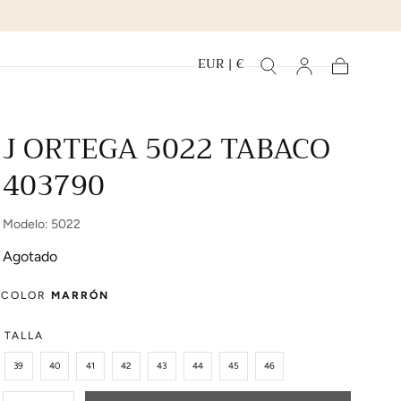
EUR | €
Carrito
J ORTEGA 5022 TABACO
403790
Modelo: 5022
Agotado
COLOR
MARRÓN
TALLA
39
40
41
42
43
44
45
46