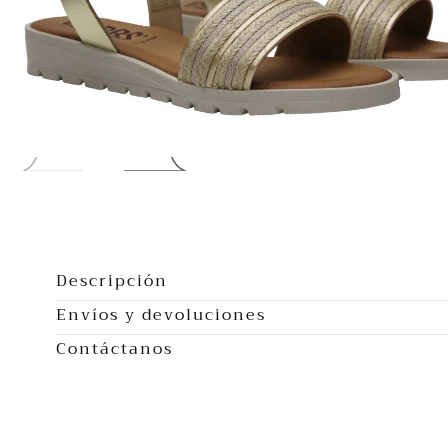
Abrir
multimedia
0
Descripción
en
Envíos y devoluciones
modal
Contáctanos