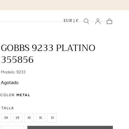
EUR | €
Carrito
GOBBS 9233 PLATINO
355856
Modelo: 9233
Agotado
COLOR
METAL
TALLA
28
29
30
32
33