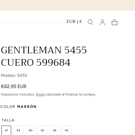
EUR | €
Carrito
GENTLEMAN 5455
CUERO 599684
Modelo: 5455
Precio
€62,95 EUR
regular
Impuestos incluidos.
Envío
calculado al finalizar la compra.
COLOR
MARRÓN
TALLA
41
43
40
42
44
45