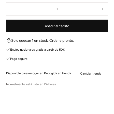
Cantidad:
Disminuir
Aume
añadir al carrito
Solo quedan 1 en stock. Ordene pronto.
Envíos nacionales gratis a partir de 50€
Pago seguro
Disponible para recoger en Recogida en tienda
Cambiar tienda
Normalmente está listo en 24 horas