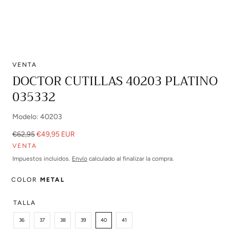
VENTA
Abrir
DOCTOR CUTILLAS 40203 PLATINO
multimedia
035332
0
en
modal
Modelo: 40203
Precio
Precio
€62,95
€49,95 EUR
regular
de
VENTA
venta
Impuestos incluidos.
Envío
calculado al finalizar la compra.
COLOR
METAL
TALLA
36
37
38
39
40
41