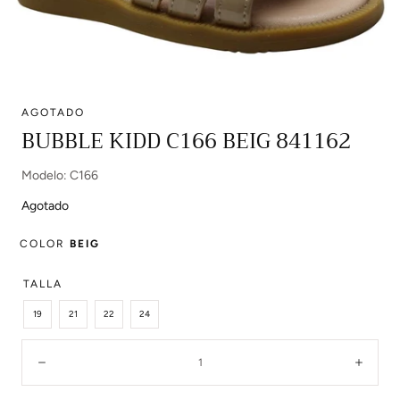
AGOTADO
Abrir
BUBBLE KIDD C166 BEIG 841162
multimedia
0
Modelo: C166
en
modal
Agotado
COLOR
BEIG
TALLA
19
21
22
24
Cantidad:
Disminuir
Aume