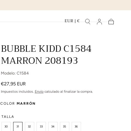
EUR | €
Carrito
BUBBLE KIDD C1584
MARRON 208193
Modelo: C1584
Precio
€27,95 EUR
regular
Impuestos incluidos.
Envío
calculado al finalizar la compra.
COLOR
MARRÓN
TALLA
30
31
32
33
34
35
36