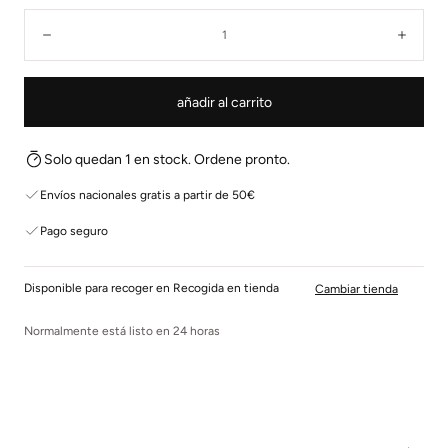
Cantidad:
Disminuir
Aume
añadir al carrito
Solo quedan 1 en stock. Ordene pronto.
Envíos nacionales gratis a partir de 50€
Pago seguro
Disponible para recoger en Recogida en tienda
Cambiar tienda
Normalmente está listo en 24 horas