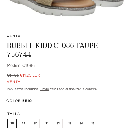
VENTA
Abrir
BUBBLE KIDD C1086 TAUPE
multimedia
756744
0
en
modal
Modelo: C1086
Precio
Precio
€17,95
€11,95 EUR
regular
de
VENTA
venta
Impuestos incluidos.
Envío
calculado al finalizar la compra.
COLOR
BEIG
TALLA
25
29
30
31
32
33
34
35