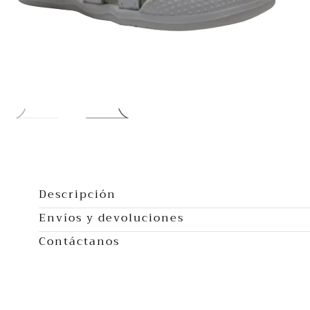
Abrir
multimedia
0
Descripción
en
Envíos y devoluciones
modal
Contáctanos