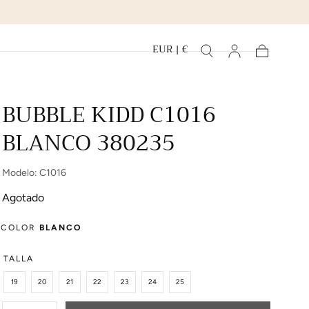
EUR | €
Carrito
BUBBLE KIDD C1016
BLANCO 380235
Modelo: C1016
Agotado
COLOR
BLANCO
TALLA
19
20
21
22
23
24
25