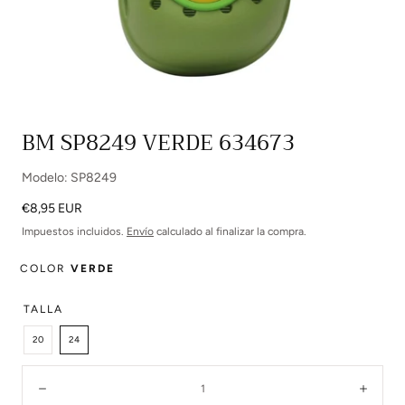
Abrir
BM SP8249 VERDE 634673
multimedia
0
Modelo: SP8249
en
modal
Precio
€8,95 EUR
regular
Impuestos incluidos.
Envío
calculado al finalizar la compra.
COLOR
VERDE
TALLA
20
24
Cantidad:
Disminuir
Aume