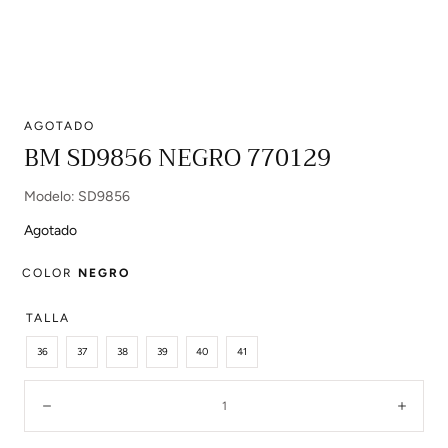
AGOTADO
Abrir
BM SD9856 NEGRO 770129
multimedia
0
Modelo: SD9856
en
modal
Agotado
COLOR
NEGRO
TALLA
36
37
38
39
40
41
Cantidad:
Disminuir
Aume