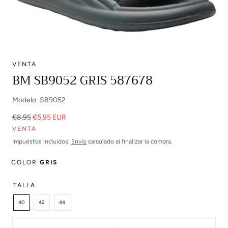
VENTA
Abrir
BM SB9052 GRIS 587678
multimedia
0
Modelo: SB9052
en
modal
Precio
Precio
€8,95
€5,95 EUR
regular
de
VENTA
venta
Impuestos incluidos.
Envío
calculado al finalizar la compra.
COLOR
GRIS
TALLA
40
42
44
Cantidad: