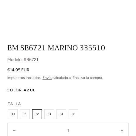
Abrir
BM SB6721 MARINO 335510
multimedia
0
Modelo: SB6721
en
modal
Precio
€14,95 EUR
regular
Impuestos incluidos.
Envío
calculado al finalizar la compra.
COLOR
AZUL
TALLA
30
31
32
33
34
35
Cantidad:
Disminuir
Aume