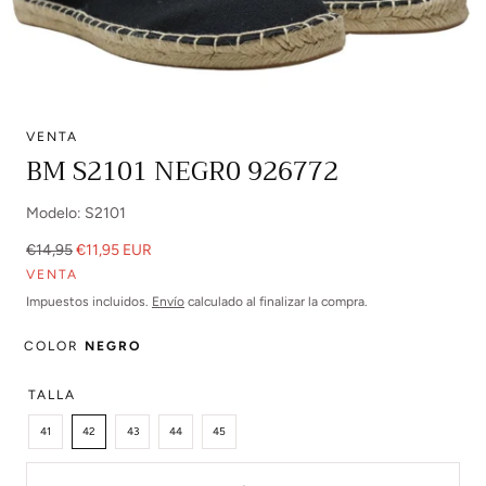
VENTA
Abrir
BM S2101 NEGR0 926772
multimedia
0
Modelo: S2101
en
modal
Precio
Precio
€14,95
€11,95 EUR
regular
de
VENTA
venta
Impuestos incluidos.
Envío
calculado al finalizar la compra.
COLOR
NEGRO
TALLA
41
42
43
44
45
Cantidad: