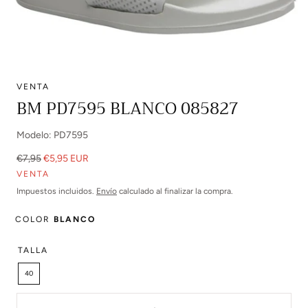
VENTA
Abrir
BM PD7595 BLANCO 085827
multimedia
0
Modelo: PD7595
en
modal
Precio
Precio
€7,95
€5,95 EUR
regular
de
VENTA
venta
Impuestos incluidos.
Envío
calculado al finalizar la compra.
COLOR
BLANCO
TALLA
40
Cantidad: