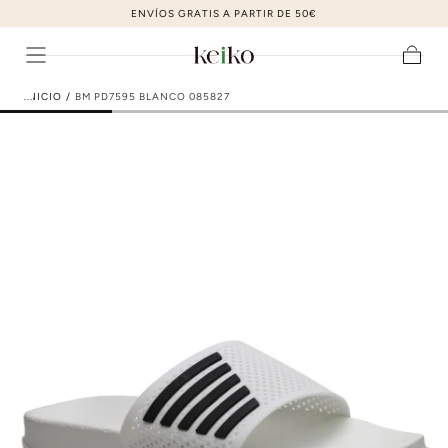
ZAPATOS DE MODA AL MEJOR PRECIO
ir al contenido
Carrito
INICIO
/
BM PD7595 BLANCO 085827