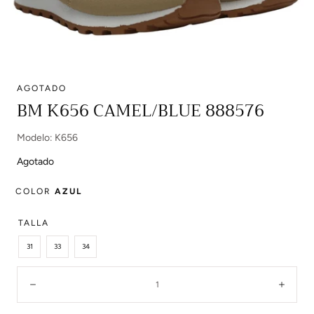
AGOTADO
Abrir
BM K656 CAMEL/BLUE 888576
multimedia
0
Modelo: K656
en
modal
Agotado
COLOR
AZUL
TALLA
31
33
34
Cantidad:
Disminuir
Aume