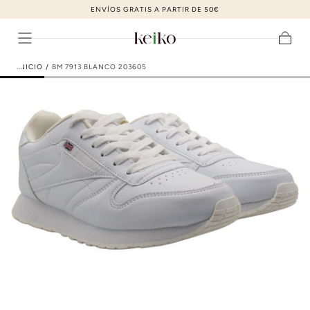
ZAPATOS DE MODA AL MEJOR PRECIO
ir al contenido
Carrito
INICIO
/
BM 7913 BLANCO 203605