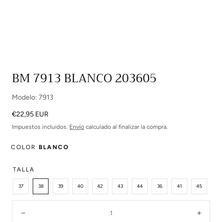
Abrir
BM 7913 BLANCO 203605
multimedia
0
Modelo: 7913
en
modal
Precio
€22,95 EUR
regular
Impuestos incluidos.
Envío
calculado al finalizar la compra.
COLOR
BLANCO
TALLA
37
38
39
40
42
43
44
36
41
45
Cantidad:
Disminuir
Aume