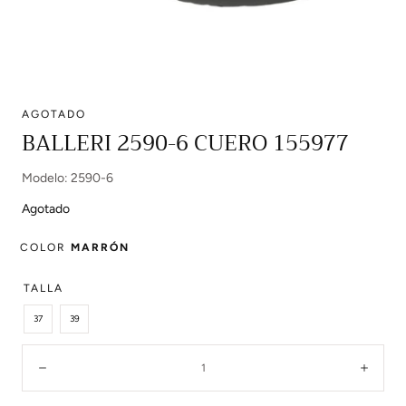
AGOTADO
Abrir
BALLERI 2590-6 CUERO 155977
multimedia
0
Modelo: 2590-6
en
modal
Agotado
COLOR
MARRÓN
TALLA
37
39
Cantidad:
Disminuir
Aume