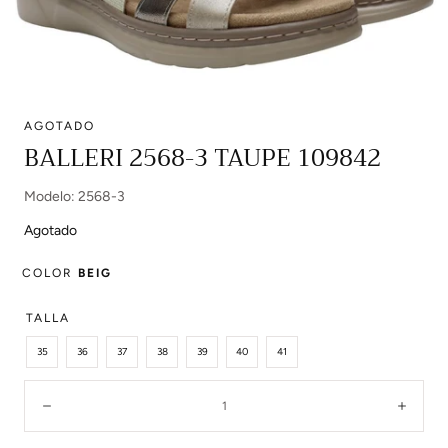
AGOTADO
Abrir
BALLERI 2568-3 TAUPE 109842
multimedia
0
Modelo: 2568-3
en
modal
Agotado
COLOR
BEIG
TALLA
35
36
37
38
39
40
41
Cantidad:
Disminuir
Aume