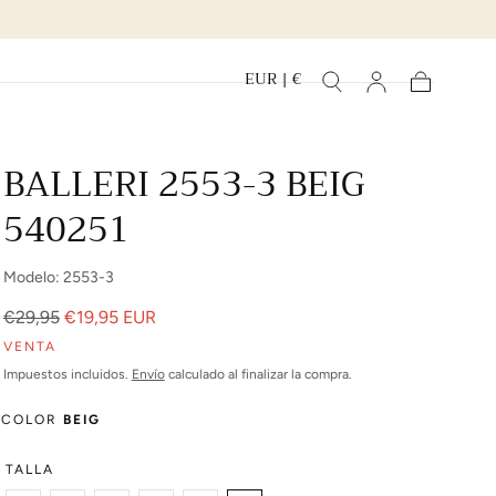
EUR | €
Carrito
BALLERI 2553-3 BEIG
540251
Modelo: 2553-3
Precio
Precio
€29,95
€19,95 EUR
regular
de
VENTA
venta
Impuestos incluidos.
Envío
calculado al finalizar la compra.
COLOR
BEIG
TALLA