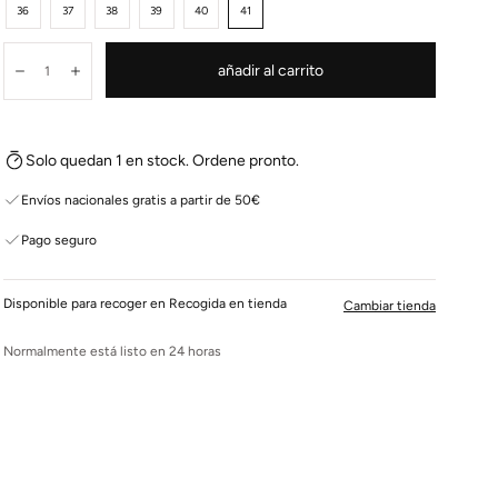
36
37
38
39
40
41
Cantidad:
añadir al carrito
Disminuir
Aumentar
Solo quedan 1 en stock. Ordene pronto.
Envíos nacionales gratis a partir de 50€
Pago seguro
Disponible para recoger en Recogida en tienda
Cambiar tienda
Normalmente está listo en 24 horas