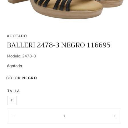
AGOTADO
Abrir
BALLERI 2478-3 NEGRO 116695
multimedia
0
Modelo: 2478-3
en
modal
Agotado
COLOR
NEGRO
TALLA
41
Cantidad:
Disminuir
Aume