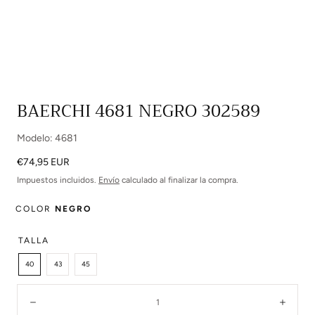
Abrir
BAERCHI 4681 NEGRO 302589
multimedia
0
Modelo: 4681
en
modal
Precio
€74,95 EUR
regular
Impuestos incluidos.
Envío
calculado al finalizar la compra.
COLOR
NEGRO
TALLA
40
43
45
Cantidad:
Disminuir
Aume