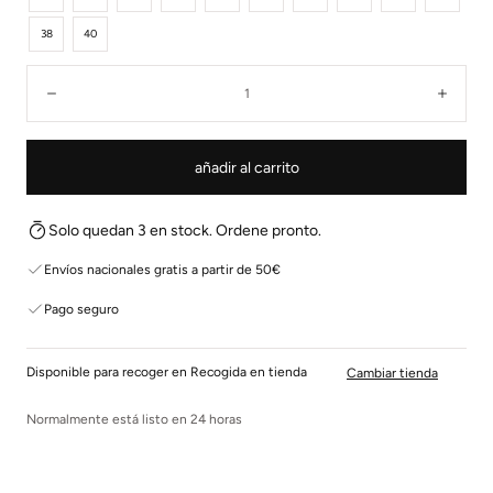
38
40
Cantidad:
Disminuir
Aume
añadir al carrito
Solo quedan 3 en stock. Ordene pronto.
Envíos nacionales gratis a partir de 50€
Pago seguro
Disponible para recoger en Recogida en tienda
Cambiar tienda
Normalmente está listo en 24 horas