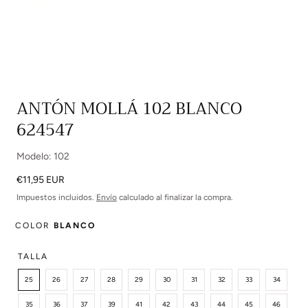
Abrir
ANTÓN MOLLÁ 102 BLANCO
multimedia
624547
0
en
modal
Modelo: 102
Precio
€11,95 EUR
regular
Impuestos incluidos.
Envío
calculado al finalizar la compra.
COLOR
BLANCO
TALLA
25
26
27
28
29
30
31
32
33
34
35
36
37
39
41
42
43
44
45
46