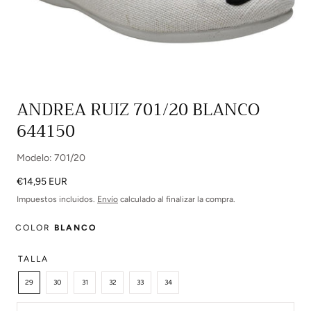
Abrir
ANDREA RUIZ 701/20 BLANCO
multimedia
644150
0
en
modal
Modelo: 701/20
Precio
€14,95 EUR
regular
Impuestos incluidos.
Envío
calculado al finalizar la compra.
COLOR
BLANCO
TALLA
29
30
31
32
33
34
Cantidad: