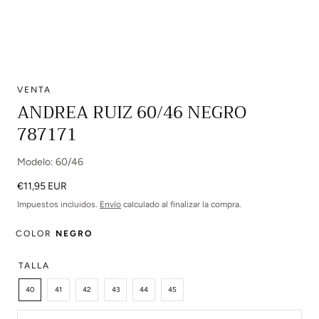
VENTA
Abrir
ANDREA RUIZ 60/46 NEGRO
multimedia
787171
0
en
modal
Modelo: 60/46
Precio
€11,95 EUR
regular
Impuestos incluidos.
Envío
calculado al finalizar la compra.
COLOR
NEGRO
TALLA
40
41
42
43
44
45
Cantidad: