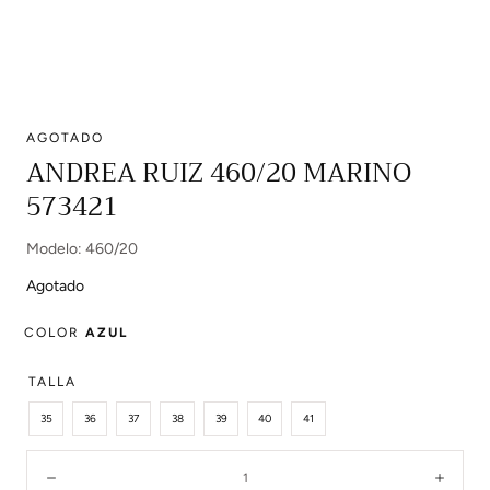
AGOTADO
Abrir
ANDREA RUIZ 460/20 MARINO
multimedia
573421
0
en
modal
Modelo: 460/20
Agotado
COLOR
AZUL
TALLA
35
36
37
38
39
40
41
Cantidad:
Disminuir
Aume