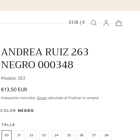
EUR | €
Carrito
ANDREA RUIZ 263
NEGRO 000348
Modelo: 263
Precio
€13,50 EUR
regular
Impuestos incluidos.
Envío
calculado al finalizar la compra.
COLOR
NEGRO
TALLA
20
21
22
23
24
25
26
27
28