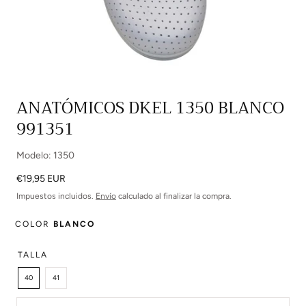
Abrir
ANATÓMICOS DKEL 1350 BLANCO
multimedia
991351
0
en
modal
Modelo: 1350
Precio
€19,95 EUR
regular
Impuestos incluidos.
Envío
calculado al finalizar la compra.
COLOR
BLANCO
TALLA
40
41
Cantidad: