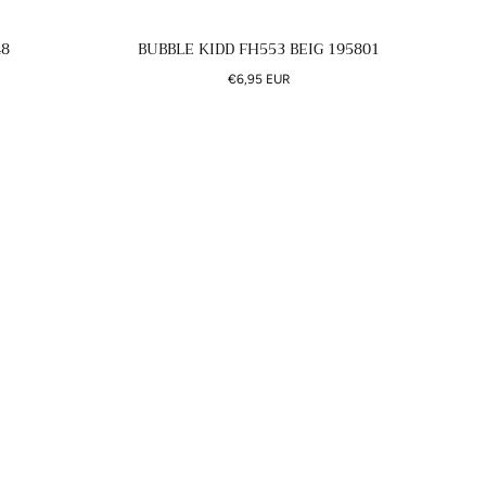
48
BUBBLE KIDD FH553 BEIG 195801
Precio
€6,95 EUR
regular