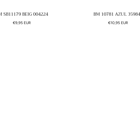
M SB11179 BEIG 004224
BM 10781 AZUL 3598
Precio
Precio
€9,95 EUR
€10,95 EUR
regular
regular