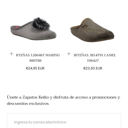
NORTEÑAS 1266467 MARINO
NORTEÑAS 3814791 CAMEL
880788
106427
Precio
Precio
€24,95 EUR
€23,50 EUR
regular
regular
Únete a Zapatos Keiko y disfruta de acceso a promociones y
descuentos exclusivos
CORREO
ELECTRÓNICO