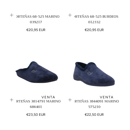
NORTEÑAS 68-525 MARINO
NORTEÑAS 68-525 BURDEOS
039217
012332
Precio
Precio
€20,95 EUR
€20,95 EUR
regular
regular
VENTA
VENTA
NORTEÑAS 3814791 MARINO
NORTEÑAS 3844091 MARINO
686401
575210
Precio
Precio
€23,50 EUR
€22,50 EUR
regular
regular