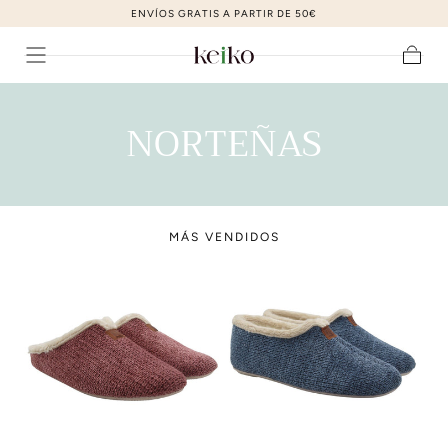
ENVÍOS GRATIS A PARTIR DE 50€
ir al contenido
Carrito
C
NORTEÑAS
O
L
MÁS VENDIDOS
E
C
C
I
Ó