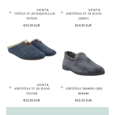
N
VENTA
VENTA
NORTEÑAS 57-20 MAQUILLAJE
NORTEÑAS 57-39 JEANS
:
957076
249971
Precio
Precio
€25,95 EUR
€24,95 EUR
regular
regular
VENTA
NORTEÑAS 57-20 JEANS
NORTEÑAS 3844091 GRIS
052544
804446
Precio
Precio
€25,95 EUR
€22,50 EUR
regular
regular