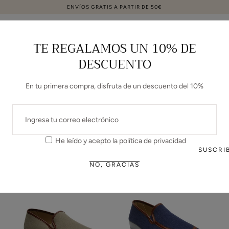
ENVÍOS GRATIS A PARTIR DE 50€
ir al contenido
Carrito
TE REGALAMOS UN 10% DE
DESCUENTO
C
HOMBRE HOMBRE
O
ZAPATILLAS DE LONAS
En tu primera compra, disfruta de un descuento del 10%
L
CORREO
ELECTRÓNICO
E
He leído y acepto la
política de privacidad
MÁS VENDIDOS
C
SUSCRI
NO, GRACIAS
C
I
Ó