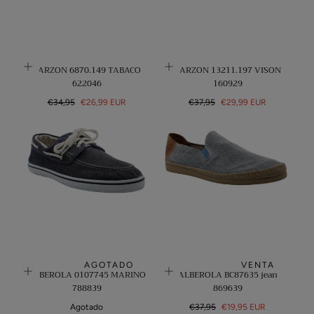
GARZON 6870.149 TABACO
GARZON 13211.197 VISON
622046
160929
Precio
Precio
Precio
Precio
€34,95
€26,99 EUR
€37,95
€29,99 EUR
regular
de
regular
de
venta
venta
AGOTADO
VENTA
ALBEROLA 0107745 MARINO
ALBEROLA BC87635 jean
788839
869639
Precio
Precio
Agotado
€37,95
€19,95 EUR