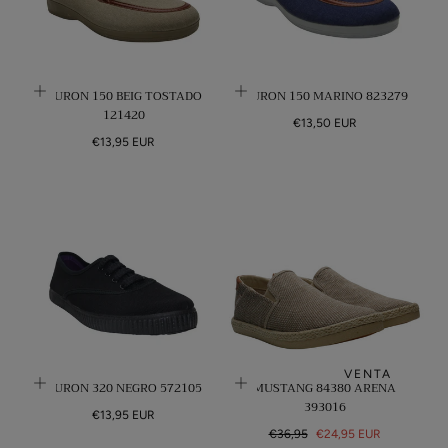
N
:
HURON 150 BEIG TOSTADO
HURON 150 MARINO 823279
121420
Precio
€13,50 EUR
Precio
regular
€13,95 EUR
regular
VENTA
HURON 320 NEGRO 572105
MUSTANG 84380 ARENA
393016
Precio
€13,95 EUR
regular
Precio
Precio
€36,95
€24,95 EUR