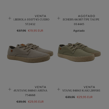
VENTA
AGOTADO
ALBEROLA 0107745 CUERO
SKECHERS 66387/TPE TAUPE
572432
014445
Precio
Precio
€37,95
€19,95 EUR
Agotado
regular
de
venta
VENTA
VENTA
MUSTANG 84843 ARENA
MUSTANG 84843 KAKI 289581
754668
Precio
Precio
€39,95
€29,95 EUR
Precio
Precio
regular
de
€39,95
€29,95 EUR
regular
de
venta