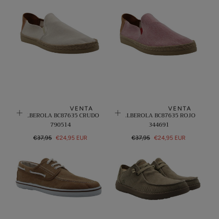
regular
de
venta
VENTA
VENTA
ALBEROLA BC87635 CRUDO
ALBEROLA BC87635 ROJO
790514
344691
Precio
Precio
Precio
Precio
€37,95
€24,95 EUR
€37,95
€24,95 EUR
regular
de
regular
de
venta
venta